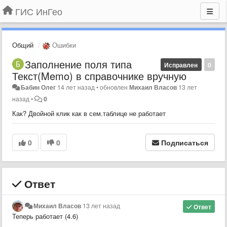
ГИС ИнГео
Общий
Ошибки
Заполнение поля типа
Исправлен
0
Текст(Memo) в справочнике вручную
Бабин Олег
14 лет назад
•
обновлен
Михаил Власов
13 лет
назад
•
0
Как? Двойной клик как в сем.таблице не работает
0
0
Подписаться
Ответ
Михаил Власов
13 лет назад
Ответ
Теперь работает (4.6)