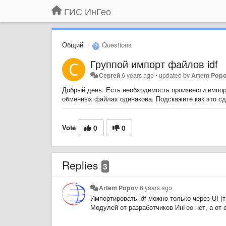
ГИС ИнГео
Общий
Questions
Группой импорт файлов idf
Сергей
6 years ago
•
updated by
Artem Pop
Добрый день. Есть необходимость произвести импорт
обменных файлах одинакова. Подскажите как это с
Vote
0
0
Replies
3
Artem Popov
6 years ago
Импортировать idf можно только через UI (т
Модулей от разработчиков ИнГео нет, а от с