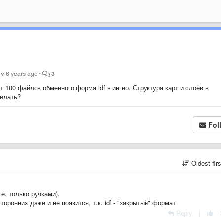
ov
6 years ago
•
3
 100 файлов обменного форма idf в ингео. Структура карт и слоёв в
делать?
Fol
Oldest fir
.е. только ручками).
торонних даже и не появится, т.к. idf - "закрытый" формат
Reply
|