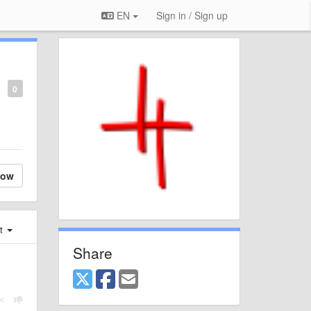
EN
Sign in / Sign up
0
low
st
Share