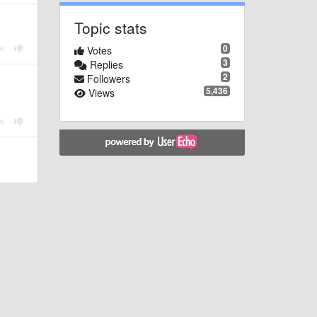
Topic stats
0
Votes
3
Replies
2
Followers
5,436
Views