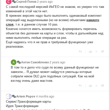
Сергей Попов
2 years ago
С самой последней версией ИнГЕО не знаком, но уверен что там
изменений в этой части нет.
В прежних версиях надо было выполнять одинаковый комплект
операций над выделенными (но не всеми) объектами
каждого
слоя
, т.е. в данном случае 10 раз.
Конечно хочется иметь возможность формировать перечень
объектов без деления на карты и слои, чтобы в дальнейшем над
ними выполнять любые операции за раз.
Ещё надеюсь что я не прав и требуемый функционал уже
реализован.
|
Антон Самойленко
2 years ago
В том то и дело что судя по всему данный функционал не
завезли... Я думал может найдутся умельцы которые
собрали некое DLC для подобных ситуаций. Как на мой
взгляд очень даже мастхев.
|
Artem Popov
4 months ago
Сервис\Трансформация карты
Идея Трансформации