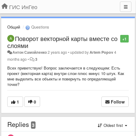
ГИС ИнГео
Общий
Questions
Поворот векторной карты вместе со
+1
слоями
Антон Самойленко
2 years ago
•
updated by
Artem Popov
4
months ago
•
3
Всех приветствую! Вопрос заключается в следующем: Есть
проект (векторная карта) внутри слои плюс минус 10 штук. Как
мне выделить все объекты и повернуть по определяющей
точке?
1
0
Follow
Replies
3
Oldest first