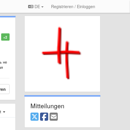
DE
Registrieren / Einloggen
+2
ь не
ая
ren
Mitteilungen
st