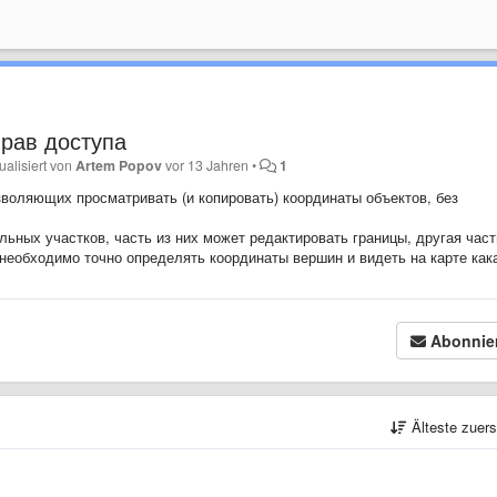
рав доступа
ualisiert von
Artem Popov
vor 13 Jahren
•
1
зволяющих просматривать (и копировать) координаты объектов, без
ьных участков, часть из них может редактировать границы, другая част
 необходимо точно определять координаты вершин и видеть на карте как
Abonnie
Älteste zuer