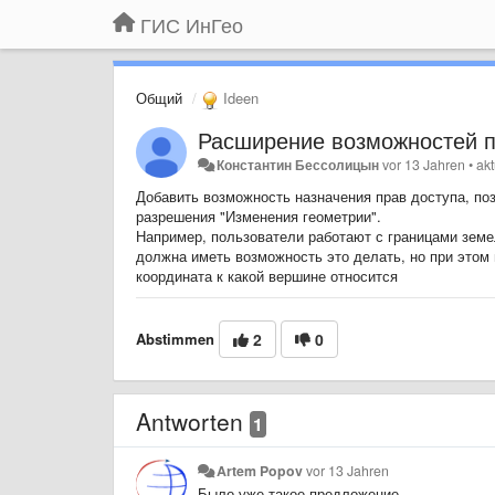
ГИС ИнГео
Общий
Ideen
Расширение возможностей п
Константин Бессолицын
vor 13 Jahren
•
akt
Добавить возможность назначения прав доступа, по
разрешения "Изменения геометрии".
Например, пользователи работают с границами земел
должна иметь возможность это делать, но при этом
координата к какой вершине относится
Abstimmen
2
0
Antworten
1
Artem Popov
vor 13 Jahren
Было уже такое предложение