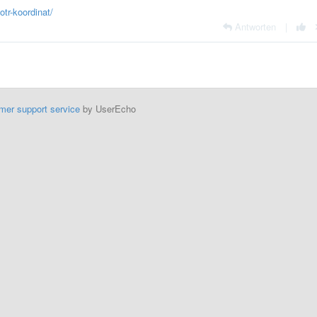
tr-koordinat/
Antworten
|
mer support service
by UserEcho