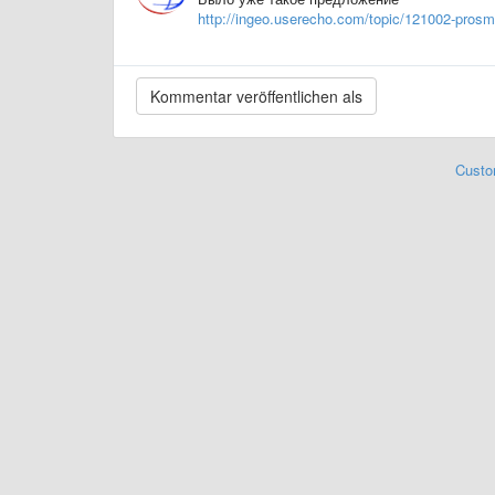
http://ingeo.userecho.com/topic/121002-prosmo
Custo