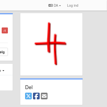
DA
Log ind
-1
ølg
e
Del