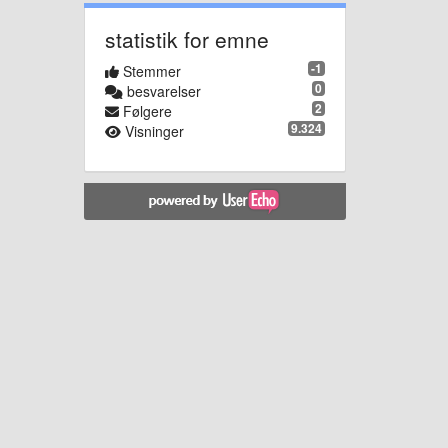
statistik for emne
-1
Stemmer
0
besvarelser
2
Følgere
9.324
Visninger