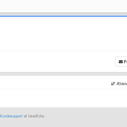
F
Ældst
Kundesupport
af UserEcho