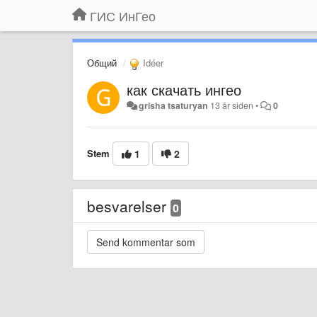
ГИС ИнГео
Общий
Idéer
как скачать ингео
grisha tsaturyan
13 år siden
•
0
Stem
1
2
besvarelser
0