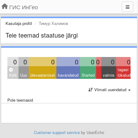
ГИС ИнГео
Kasutaja profiil
Тимур Халимов
Teie teemad staatuse järgi
0
0
0
0
0
0
0
0
tagasi
Kõik
Uus
ülevaatamisel
kavandatud
Started
valmis
lükatud
Viimati uuendatud
Pole teemasid
Customer support service
by UserEcho