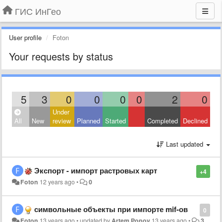
ГИС ИнГео
User profile
Foton
Your requests by status
5
3
0
0
0
0
2
0
Under
All
New
review
Planned
Started
Completed
Declined
Last updated
Экспорт - импорт растровых карт
+4
Foton
12 years ago
•
0
символьные объекты при импорте mif-ов
0
Foton
13 years ago
•
updated by
Artem Popov
13 years ago
•
3