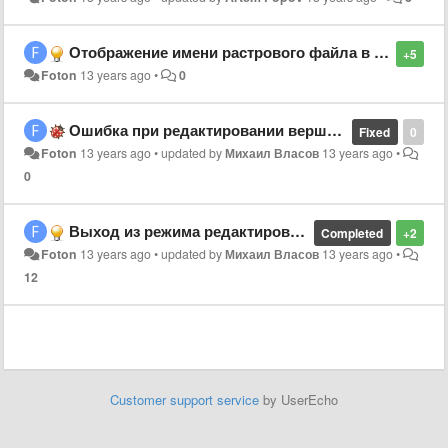
Отображение имени растрового файла в статусной строке
+5
Foton
13 years ago
•
0
Ошибка при редактировании вершин объекта
Fixed
0
Foton
13 years ago
•
updated by
Михаил Власов
13 years ago
•
0
Выход из режима редактирования
Completed
+2
Foton
13 years ago
•
updated by
Михаил Власов
13 years ago
•
12
Customer support service
by UserEcho