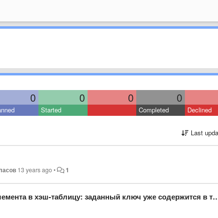
0
0
0
0
anned
Started
Completed
Declined
Last upda
ласов
13 years ago
•
1
ента в хэш-таблицу: заданный ключ уже содержится в таблице