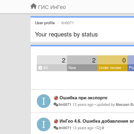
ГИС ИнГео
User profile
itn0071
Your requests by status
2
2
0
All
New
Under review
Pl
Ошибка при экспорте
itn0071
13 years ago
•
updated by
Михаил В
ИнГео 4.6. Ошибка добавления элем
itn0071
13 years ago
•
0