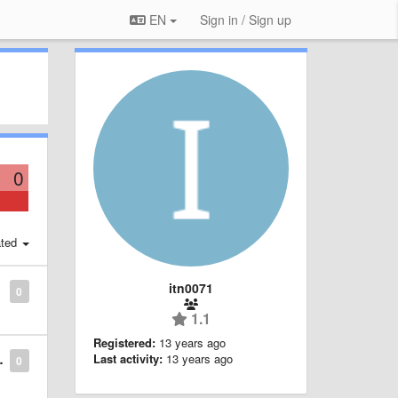
EN
Sign in / Sign up
0
ted
itn0071
0
1.1
Registered:
13 years ago
Last activity:
13 years ago
0