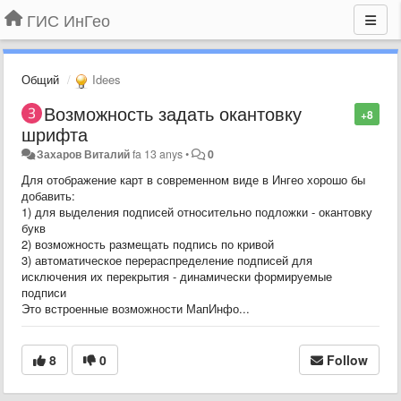
ГИС ИнГео
Общий
Idees
Возможность задать окантовку
+8
шрифта
Захаров Виталий
fa 13 anys
•
0
Для отображение карт в современном виде в Ингео хорошо бы
добавить:
1) для выделения подписей относительно подложки - окантовку
букв
2) возможность размещать подпись по кривой
3) автоматическое перераспределение подписей для
исключения их перекрытия - динамически формируемые
подписи
Это встроенные возможности МапИнфо...
8
0
Follow