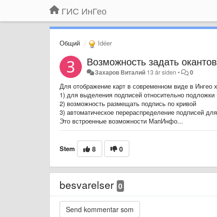
ГИС ИнГео
Общий
Idéer
Возможность задать оканто
Захаров Виталий
13 år siden
•
0
Для отображение карт в современном виде в Ингео 
1) для выделения подписей относительно подложки -
2) возможность размещать подпись по кривой
3) автоматическое перераспределение подписей дл
Это встроенные возможности МапИнфо...
Stem
8
0
besvarelser
0