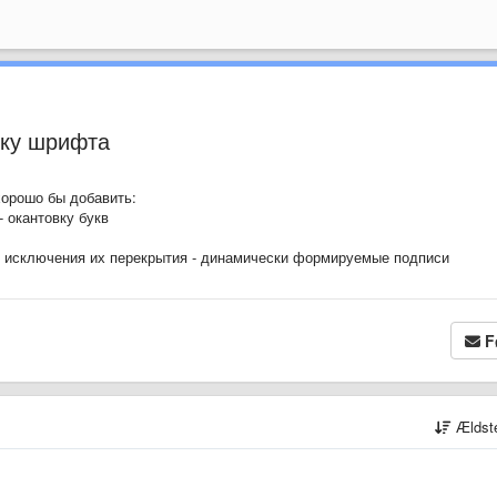
вку шрифта
хорошо бы добавить:
 окантовку букв
я исключения их перекрытия - динамически формируемые подписи
F
Ældst