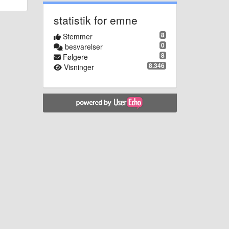
statistik for emne
8
Stemmer
0
besvarelser
8
Følgere
8.346
Visninger