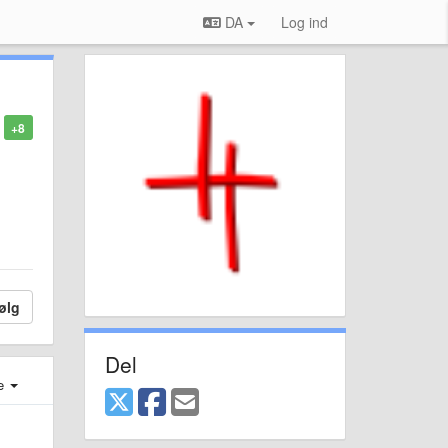
DA
Log ind
+8
ølg
Del
e