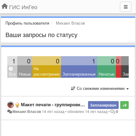
ГИС ИнГео
Профиль пользователя
Михаил Власов
Ваши запросы по статусу
1
0
0
1
0
0
На
Все
Новые
рассмотрении
Запланированные
Начатые
Завер
Со свежими изменениями
Макет печати - группировка объектов
Запланирован
+9
Михаил Власов
14 лет назад
•
обновлен
14 лет назад
•
0