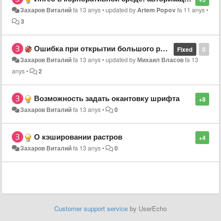
Захаров Виталий
fa 13 anys
•
updated by
Artem Popov
fa 11 anys
•
3
Ошибка при открытии большого растра (примерно 1.7 Гб BMP)
Fixed
0
Захаров Виталий
fa 13 anys
•
updated by
Михаил Власов
fa 13
anys
•
2
Возможность задать окантовку шрифта
+8
Захаров Виталий
fa 13 anys
•
0
О кэшировании растров
+4
Захаров Виталий
fa 13 anys
•
0
Customer support service
by UserEcho