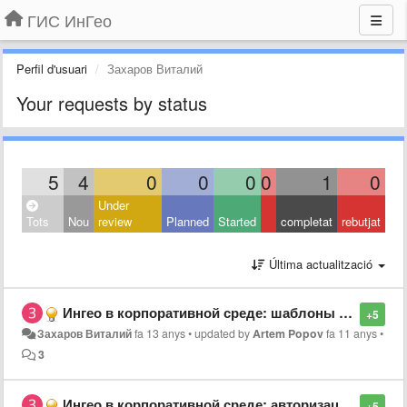
ГИС ИнГео
Perfil d'usuari
Захаров Виталий
Your requests by status
5
4
0
0
0
0
1
0
Under
Tots
Nou
review
Planned
Started
completat
rebutjat
Última actualització
Ингео в корпоративной среде: шаблоны начального порядка слоев в проекте
+5
Захаров Виталий
fa 13 anys
•
updated by
Artem Popov
fa 11 anys
•
3
Ингео в корпоративной среде: авторизация пользователей и обновление
+5