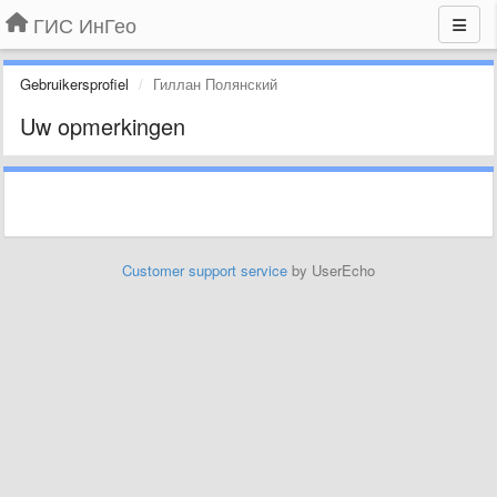
ГИС ИнГео
Gebruikersprofiel
Гиллан Полянский
Uw opmerkingen
Customer support service
by UserEcho