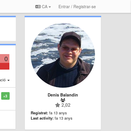
CA
Entrar / Registrar-se
0
ació
Denis Balandin
+3
2,02
Registrat:
fa 13 anys
Last activity:
fa 13 anys