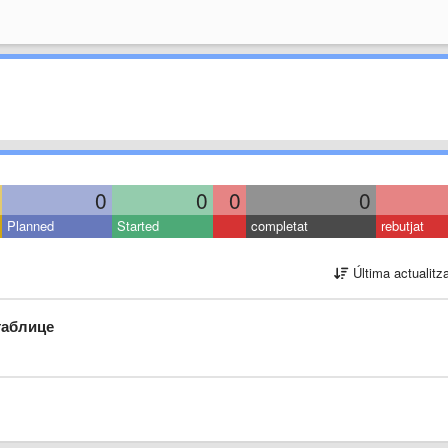
0
0
0
0
Planned
Started
completat
rebutjat
Última actualitz
таблице