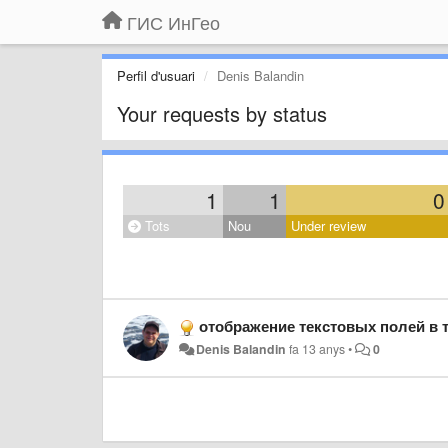
ГИС ИнГео
Perfil d'usuari
Denis Balandin
Your requests by status
1
1
0
Tots
Nou
Under review
отображение текстовых полей в 
Denis Balandin
fa 13 anys
•
0