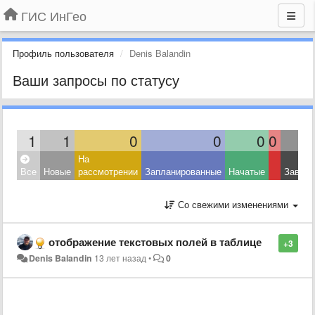
ГИС ИнГео
Профиль пользователя
Denis Balandin
Ваши запросы по статусу
1
1
0
0
0
0
На
Все
Новые
рассмотрении
Запланированные
Начатые
Завер
Со свежими изменениями
отображение текстовых полей в таблице
+3
Denis Balandin
13 лет назад
•
0