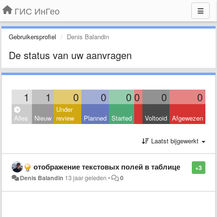
ГИС ИнГео
Gebruikersprofiel
Denis Balandin
De status van uw aanvragen
1
1
0
0
0
0
0
0
Under
Alles
Nieuw
review
Planned
Started
Voltooid
Afgewezen
Laatst bijgewerkt
отображение текстовых полей в таблице
+3
Denis Balandin
13 jaar geleden
•
0