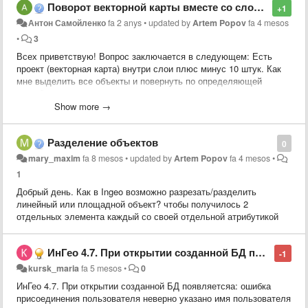
Поворот векторной карты вместе со слоями
+1
Антон Самойленко
fa 2 anys
•
updated by
Artem Popov
fa 4 mesos
•
3
Всех приветствую! Вопрос заключается в следующем: Есть
проект (векторная карта) внутри слои плюс минус 10 штук. Как
мне выделить все объекты и повернуть по определяющей
точке?
Show more →
Разделение объектов
0
mary_maxim
fa 8 mesos
•
updated by
Artem Popov
fa 4 mesos
•
1
Добрый день. Как в Ingeo возможно разрезать/разделить
линейный или площадной объект? чтобы получилось 2
отдельных элемента каждый со своей отдельной атрибутикой
ИнГео 4.7. При открытии созданной БД появляется ошибка:ошибка присоединения пользователя неверно указано имя пользователя или пароль
-1
kursk_maria
fa 5 mesos
•
0
ИнГео 4.7. При открытии созданной БД появляетсяа: ошибка
присоединения пользователя неверно указано имя пользователя