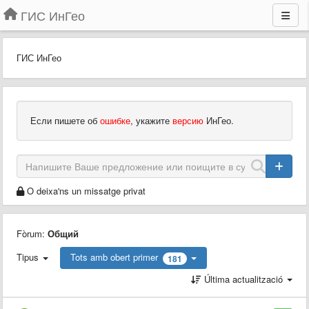
ГИС ИнГео
ГИС ИнГео
Если пишете об
ошибке
, укажите
версию
ИнГео.
O deixa'ns un missatge privat
Fòrum:
Общий
Tipus
Tots amb obert primer
181
Última actualització